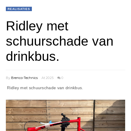
REALISATIES
Ridley met
schuurschade van
drinkbus.
By
Brenco-Technics
At 20:25
0
Ridley met schuurschade van drinkbus.